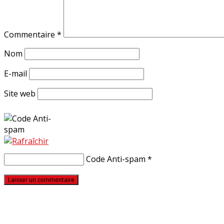
Commentaire
*
Nom
E-mail
Site web
Code Anti-spam
*