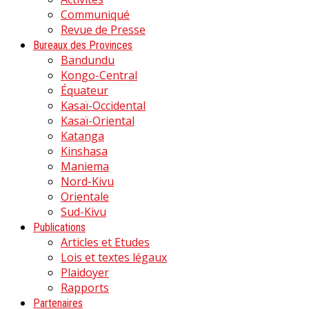
Communiqué
Revue de Presse
Bureaux des Provinces
Bandundu
Kongo-Central
Équateur
Kasaï-Occidental
Kasaï-Oriental
Katanga
Kinshasa
Maniema
Nord-Kivu
Orientale
Sud-Kivu
Publications
Articles et Etudes
Lois et textes légaux
Plaidoyer
Rapports
Partenaires