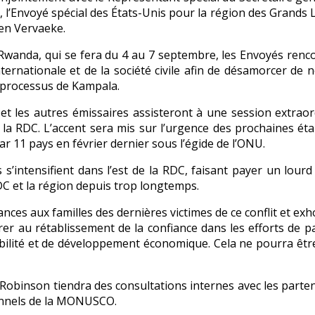
, l’Envoyé spécial des États-Unis pour la région des Grands L
en Vervaeke.
Rwanda, qui se fera du 4 au 7 septembre, les Envoyés ren
rnationale et de la société civile afin de désamorcer de no
u processus de Kampala.
 les autres émissaires assisteront à une session extraord
e la RDC. L’accent sera mis sur l’urgence des prochaines ét
ar 11 pays en février dernier sous l’égide de l’ONU.
’intensifient dans l’est de la RDC, faisant payer un lourd t
RDC et la région depuis trop longtemps.
nces aux familles des dernières victimes de ce conflit et e
rer au rétablissement de la confiance dans les efforts de pa
abilité et de développement économique. Cela ne pourra être
y Robinson tiendra des consultations internes avec les part
rsonnels de la MONUSCO.