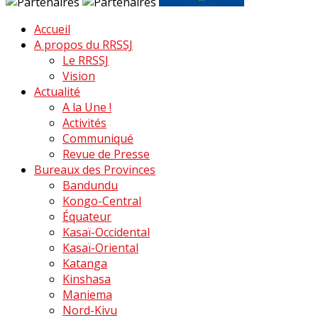
Accueil
A propos du RRSSJ
Le RRSSJ
Vision
Actualité
A la Une !
Activités
Communiqué
Revue de Presse
Bureaux des Provinces
Bandundu
Kongo-Central
Équateur
Kasaï-Occidental
Kasaï-Oriental
Katanga
Kinshasa
Maniema
Nord-Kivu