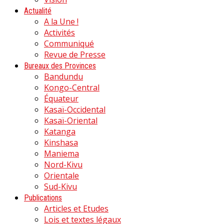
Actualité
A la Une !
Activités
Communiqué
Revue de Presse
Bureaux des Provinces
Bandundu
Kongo-Central
Équateur
Kasaï-Occidental
Kasaï-Oriental
Katanga
Kinshasa
Maniema
Nord-Kivu
Orientale
Sud-Kivu
Publications
Articles et Etudes
Lois et textes légaux