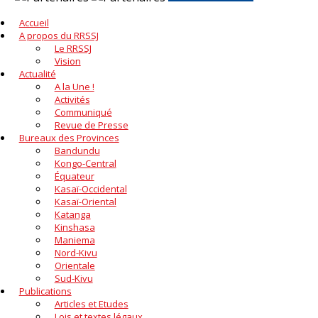
Accueil
A propos du RRSSJ
Le RRSSJ
Vision
Actualité
A la Une !
Activités
Communiqué
Revue de Presse
Bureaux des Provinces
Bandundu
Kongo-Central
Équateur
Kasaï-Occidental
Kasaï-Oriental
Katanga
Kinshasa
Maniema
Nord-Kivu
Orientale
Sud-Kivu
Publications
Articles et Etudes
Lois et textes légaux