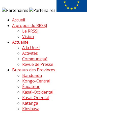
Accueil
A propos du RRSSJ
Le RRSSJ
Vision
Actualité
A la Une !
Activités
Communiqué
Revue de Presse
Bureaux des Provinces
Bandundu
Kongo-Central
Équateur
Kasaï-Occidental
Kasaï-Oriental
Katanga
Kinshasa