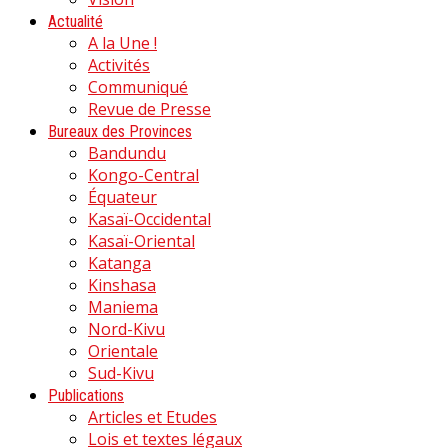
Actualité
A la Une !
Activités
Communiqué
Revue de Presse
Bureaux des Provinces
Bandundu
Kongo-Central
Équateur
Kasaï-Occidental
Kasaï-Oriental
Katanga
Kinshasa
Maniema
Nord-Kivu
Orientale
Sud-Kivu
Publications
Articles et Etudes
Lois et textes légaux