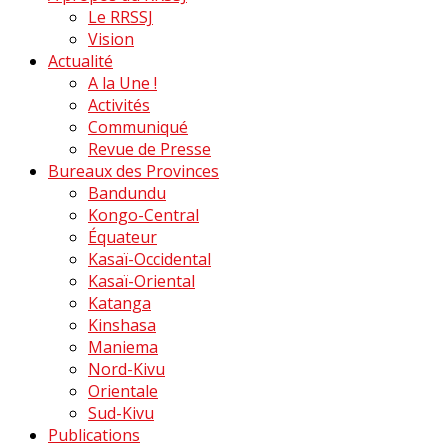
Le RRSSJ
Vision
Actualité
A la Une !
Activités
Communiqué
Revue de Presse
Bureaux des Provinces
Bandundu
Kongo-Central
Équateur
Kasaï-Occidental
Kasaï-Oriental
Katanga
Kinshasa
Maniema
Nord-Kivu
Orientale
Sud-Kivu
Publications