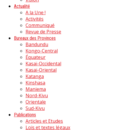
Actualité
A la Une !
Activités
Communiqué
Revue de Presse
Bureaux des Provinces
Bandundu
Kongo-Central
Équateur
Kasaï-Occidental
Kasaï-Oriental
Katanga
Kinshasa
Maniema
Nord-Kivu
Orientale
Sud-Kivu
Publications
Articles et Etudes
Lois et textes légaux