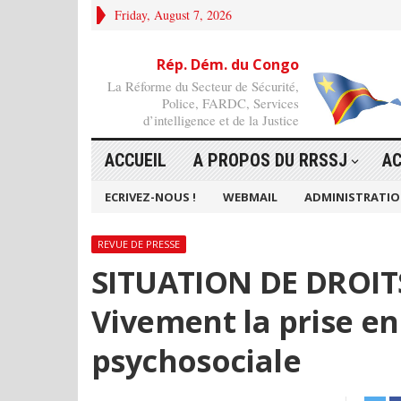
Friday, August 7, 2026
Rép. Dém. du Congo
La Réforme du Secteur de Sécurité,
Police, FARDC, Services
d’intelligence et de la Justice
ACCUEIL
A PROPOS DU RRSSJ
AC
ECRIVEZ-NOUS !
WEBMAIL
ADMINISTRATI
REVUE DE PRESSE
SITUATION DE DROIT
Vivement la prise en
psychosociale