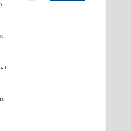
n
ut
riat
ts