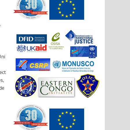
é
e
Uni
ect
s,
 de