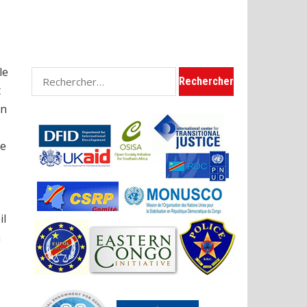
le
Rechercher :
t
en
re
il
n