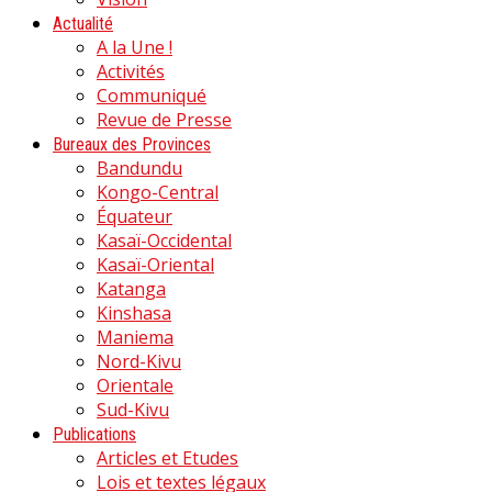
Actualité
A la Une !
Activités
Communiqué
Revue de Presse
Bureaux des Provinces
Bandundu
Kongo-Central
Équateur
Kasaï-Occidental
Kasaï-Oriental
Katanga
Kinshasa
Maniema
Nord-Kivu
Orientale
Sud-Kivu
Publications
Articles et Etudes
Lois et textes légaux