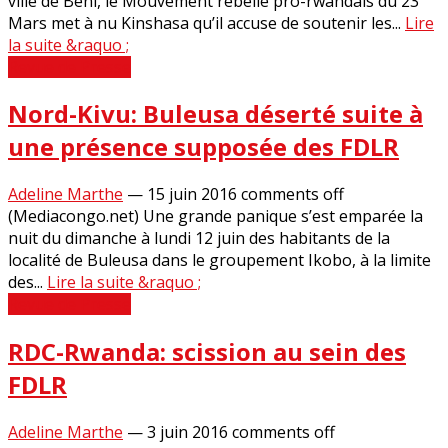
ville de Beni, le Mouvement rebelle pro-rwandais du 23
Mars met à nu Kinshasa qu’il accuse de soutenir les...
Lire
la suite &raquo ;
Revue de Presse
Nord-Kivu: Buleusa déserté suite à
une présence supposée des FDLR
Adeline Marthe
—
15 juin 2016
comments off
(Mediacongo.net) Une grande panique s’est emparée la
nuit du dimanche à lundi 12 juin des habitants de la
localité de Buleusa dans le groupement Ikobo, à la limite
des...
Lire la suite &raquo ;
Revue de Presse
RDC-Rwanda: scission au sein des
FDLR
Adeline Marthe
—
3 juin 2016
comments off