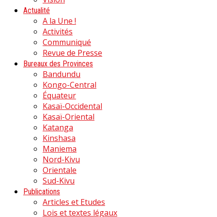
Actualité
A la Une !
Activités
Communiqué
Revue de Presse
Bureaux des Provinces
Bandundu
Kongo-Central
Équateur
Kasaï-Occidental
Kasaï-Oriental
Katanga
Kinshasa
Maniema
Nord-Kivu
Orientale
Sud-Kivu
Publications
Articles et Etudes
Lois et textes légaux