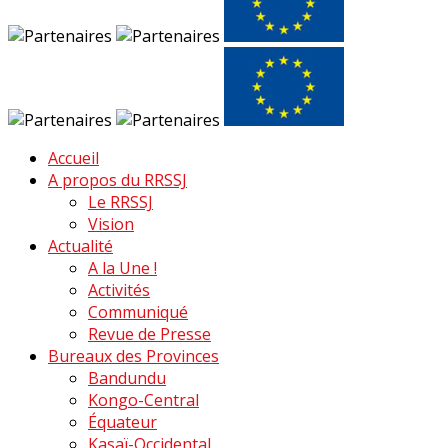
Accueil
A propos du RRSSJ
Le RRSSJ
Vision
Actualité
A la Une !
Activités
Communiqué
Revue de Presse
Bureaux des Provinces
Bandundu
Kongo-Central
Équateur
Kasaï-Occidental