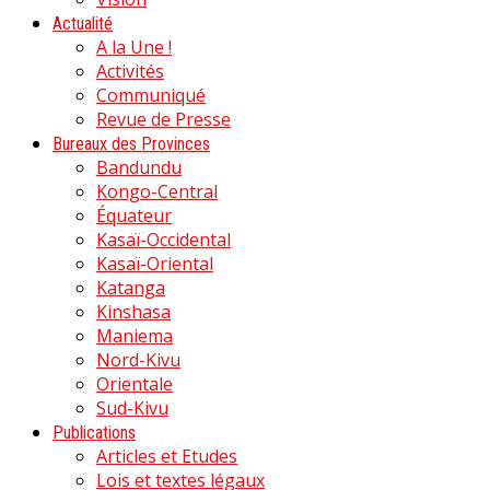
Actualité
A la Une !
Activités
Communiqué
Revue de Presse
Bureaux des Provinces
Bandundu
Kongo-Central
Équateur
Kasaï-Occidental
Kasaï-Oriental
Katanga
Kinshasa
Maniema
Nord-Kivu
Orientale
Sud-Kivu
Publications
Articles et Etudes
Lois et textes légaux