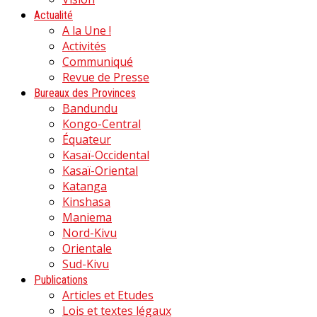
Actualité
A la Une !
Activités
Communiqué
Revue de Presse
Bureaux des Provinces
Bandundu
Kongo-Central
Équateur
Kasaï-Occidental
Kasaï-Oriental
Katanga
Kinshasa
Maniema
Nord-Kivu
Orientale
Sud-Kivu
Publications
Articles et Etudes
Lois et textes légaux