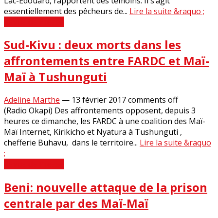
Lac-Edouard, rapportent des témoins. Il s’agit
essentiellement des pêcheurs de...
Lire la suite &raquo ;
Revue de Presse
Sud-Kivu : deux morts dans les
affrontements entre FARDC et Maï-
Maï à Tushunguti
Adeline Marthe
—
13 février 2017
comments off
(Radio Okapi) Des affrontements opposent, depuis 3
heures ce dimanche, les FARDC à une coalition des Maï-
Maï Internet, Kirikicho et Nyatura à Tushunguti ,
chefferie Buhavu, dans le territoire...
Lire la suite &raquo
;
Revue de Presse
Beni: nouvelle attaque de la prison
centrale par des Maï-Maï