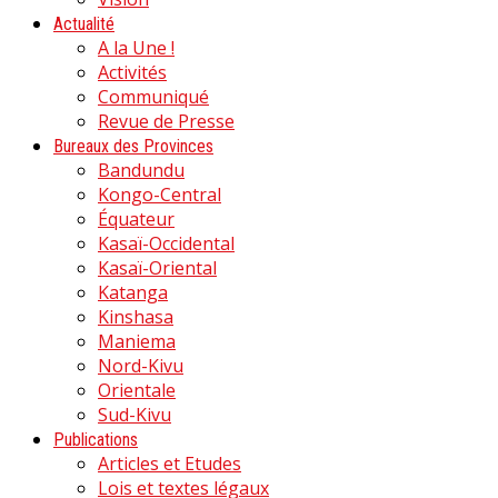
Actualité
A la Une !
Activités
Communiqué
Revue de Presse
Bureaux des Provinces
Bandundu
Kongo-Central
Équateur
Kasaï-Occidental
Kasaï-Oriental
Katanga
Kinshasa
Maniema
Nord-Kivu
Orientale
Sud-Kivu
Publications
Articles et Etudes
Lois et textes légaux