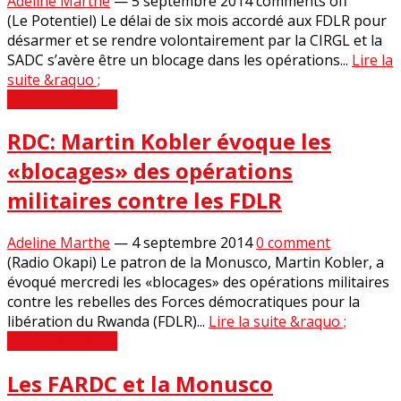
Adeline Marthe
—
5 septembre 2014
comments off
(Le Potentiel) Le délai de six mois accordé aux FDLR pour
désarmer et se rendre volontairement par la CIRGL et la
SADC s’avère être un blocage dans les opérations...
Lire la
suite &raquo ;
Revue de Presse
RDC: Martin Kobler évoque les
«blocages» des opérations
militaires contre les FDLR
Adeline Marthe
—
4 septembre 2014
0 comment
(Radio Okapi) Le patron de la Monusco, Martin Kobler, a
évoqué mercredi les «blocages» des opérations militaires
contre les rebelles des Forces démocratiques pour la
libération du Rwanda (FDLR)...
Lire la suite &raquo ;
Revue de Presse
Les FARDC et la Monusco