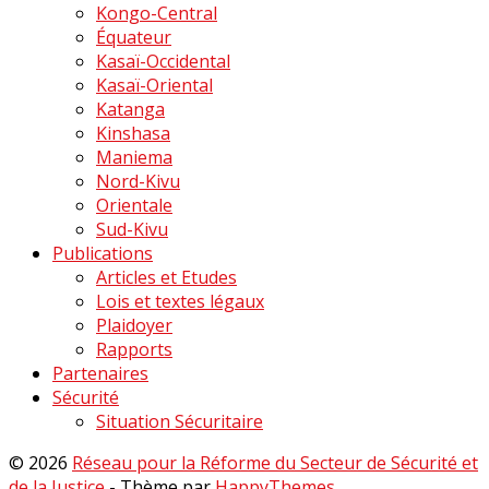
Kongo-Central
Équateur
Kasaï-Occidental
Kasaï-Oriental
Katanga
Kinshasa
Maniema
Nord-Kivu
Orientale
Sud-Kivu
Publications
Articles et Etudes
Lois et textes légaux
Plaidoyer
Rapports
Partenaires
Sécurité
Situation Sécuritaire
© 2026
Réseau pour la Réforme du Secteur de Sécurité et
de la Justice
- Thème par
HappyThemes