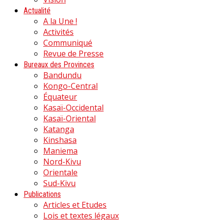
Actualité
A la Une !
Activités
Communiqué
Revue de Presse
Bureaux des Provinces
Bandundu
Kongo-Central
Équateur
Kasaï-Occidental
Kasaï-Oriental
Katanga
Kinshasa
Maniema
Nord-Kivu
Orientale
Sud-Kivu
Publications
Articles et Etudes
Lois et textes légaux