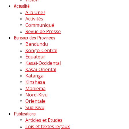
Actualité
A la Une !
Activités
Communiqué
Revue de Presse
Bureaux des Provinces
Bandundu
Kongo-Central
Équateur
Kasaï-Occidental
Kasaï-Oriental
Katanga
Kinshasa
Maniema
Nord-Kivu
Orientale
Sud-Kivu
Publications
Articles et Etudes
Lois et textes légaux