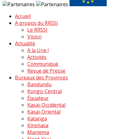
Accueil
A propos du RRSSJ
Le RRSSJ
Vision
Actualité
A la Une !
Activités
Communiqué
Revue de Presse
Bureaux des Provinces
Bandundu
Kongo-Central
Équateur
Kasaï-Occidental
Kasaï-Oriental
Katanga
Kinshasa
Maniema
Nord-Kivu