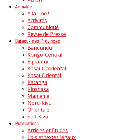
Actualité
A la Une !
Activités
Communiqué
Revue de Presse
Bureaux des Provinces
Bandundu
Kongo-Central
Équateur
Kasaï-Occidental
Kasaï-Oriental
Katanga
Kinshasa
Maniema
Nord-Kivu
Orientale
Sud-Kivu
Publications
Articles et Etudes
Lois et textes légaux